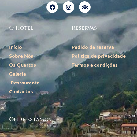
O Hotel
Reservas
Início
Pedido de reserva
Sobre Nós
Política de privacidade
Os Quartos
Termos e condições
Galeria
Restaurante
Contactos
Onde estamos