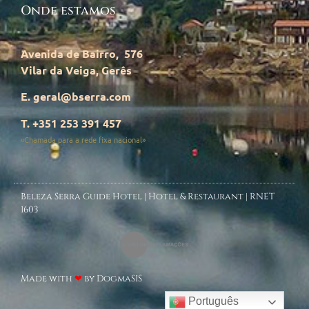
Onde estamos
Avenida de Bairro, 576
Vilar da Veiga, Gerês
E. geral@bserra.com
T. +351 253 391 457
«Chamada para a rede fixa nacional»
Beleza Serra Guide Hotel | Hotel & Restaurant | RNET
1603
Made with
❤
by DogmaSIS
Português