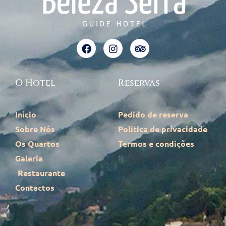
O Hotel
Reservas
Início
Pedido de reserva
Sobre Nós
Política de privacidade
Os Quartos
Termos e condições
Galeria
Restaurante
Contactos