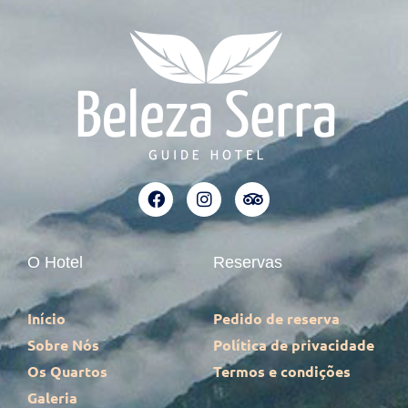
O Hotel
Reservas
Início
Pedido de reserva
Sobre Nós
Política de privacidade
Os Quartos
Termos e condições
Galeria