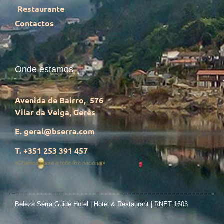
Restaurante
Contactos
Onde estamos
Avenida de Bairro, 576
Vilar da Veiga, Gerês
E. geral@bserra.com
T. +351 253 391 457
«Chamada para a rede fixa nacional»
Beleza Serra Guide Hotel | Hotel & Restaurant | RNET 1603